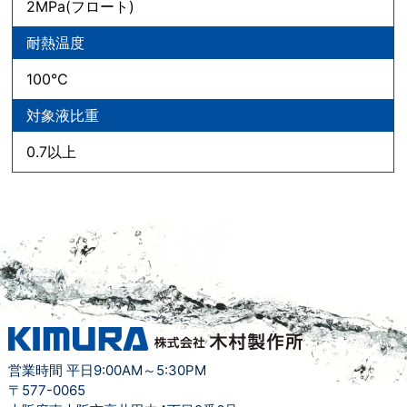
2MPa(フロート)
耐熱温度
100℃
対象液比重
0.7以上
営業時間 平日9:00AM～5:30PM
〒577-0065