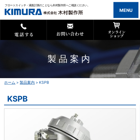
フロートスイッチ・液面計測のことなら木村製作所へご相談ください。
MENU
製品案内
ホーム
>
製品案内
>
KSPB
KSPB