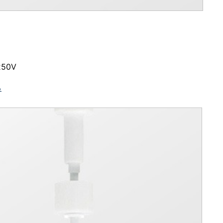
250V
る